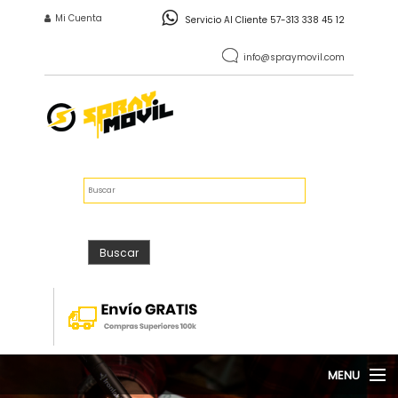
Pasar al contenido principal
INICIO DE SESIÓN
Mi Cuenta
Servicio Al Cliente 57-313 338 45 12
info@spraymovil.com
Vacío
$0
FORMULARIO DE
Buscar
BÚSQUEDA
Buscar
MENU