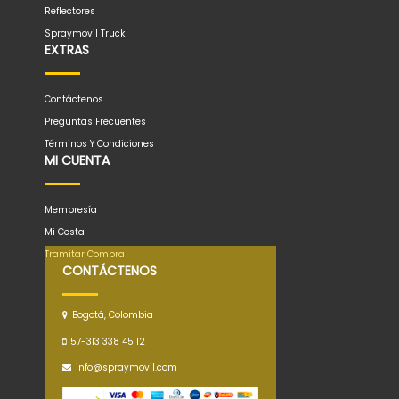
Reflectores
Spraymovil Truck
EXTRAS
Contáctenos
Preguntas Frecuentes
Términos Y Condiciones
MI CUENTA
Membresía
Mi Cesta
Tramitar Compra
CONTÁCTENOS
Bogotá, Colombia
57-313 338 45 12
info@spraymovil.com