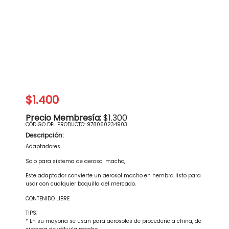
$1.400
Precio Membresía:
$1.300
CÓDIGO DEL PRODUCTO:
978060234903
Descripción:
Adaptadores
Solo para sistema de aerosol macho,
Este adaptador convierte un aerosol macho en hembra listo para
usar con cualquier boquilla del mercado.
CONTENIDO LIBRE
TIPS:
* En su mayoría se usan para aerosoles de procedencia china, de