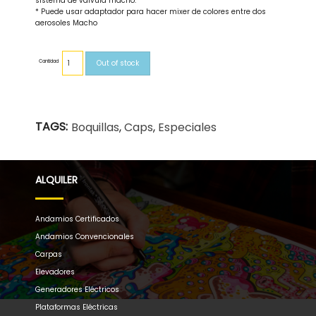
sistema de válvula macho.
* Puede usar adaptador para hacer mixer de colores entre dos
aerosoles Macho
Cantidad
Out of stock
TAGS:
Boquillas
,
Caps
,
Especiales
ALQUILER
Andamios Certificados
Andamios Convencionales
Carpas
Elevadores
Generadores Eléctricos
Plataformas Eléctricas