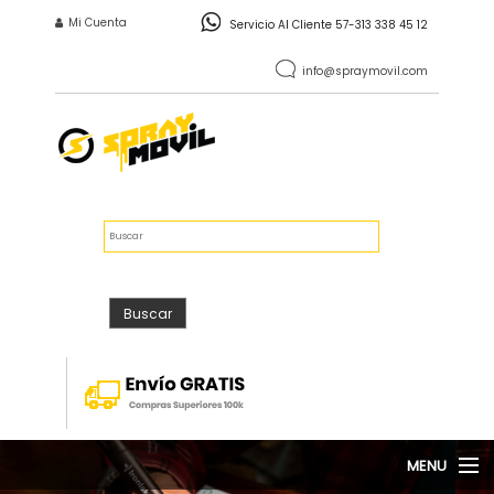
Pasar al contenido principal
INICIO DE SESIÓN
Mi Cuenta
Servicio Al Cliente 57-313 338 45 12
info@spraymovil.com
Vacío
$0
FORMULARIO DE
Buscar
BÚSQUEDA
Buscar
MENU