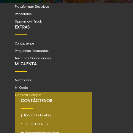
Plataformas Eléctricas
Reflectores
Spraymovil Truck
EXTRAS
Contáctenos
Preguntas Frecuentes
Términos Y Condiciones
MI CUENTA
Membresía
Mi Cesta
Tramitar Compra
CONTÁCTENOS
Bogotá, Colombia
57-313 338 45 12
info@spraymovil.com