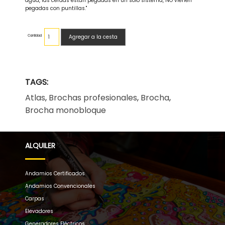
agua, las cerdas están pegadas en un solo sistema, NO vienen
pegadas con puntillas."
Cantidad
Agregar a la cesta
TAGS:
Atlas
,
Brochas profesionales
,
Brocha
,
Brocha monobloque
ALQUILER
Andamios Certificados
Andamios Convencionales
Carpas
Elevadores
Generadores Eléctricos