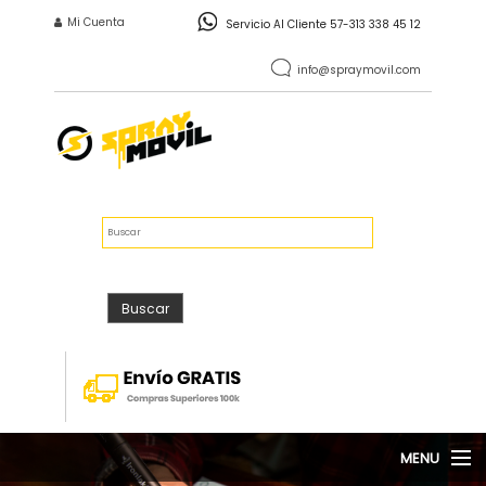
Pasar al contenido principal
INICIO DE SESIÓN
Mi Cuenta
Servicio Al Cliente 57-313 338 45 12
info@spraymovil.com
Vacío
$0
FORMULARIO DE
Buscar
BÚSQUEDA
Buscar
MENU