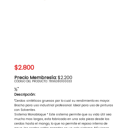
$2.800
Precio Membresía:
$2.200
CÓDIGO DEL PRODUCTO:
7896380100033
½"
Descripción:
"Cerdas sintéticas gruesas por lo cual su rendimiento es mayor.
Brocha para uso industrial profesional. Ideal para uso de pinturas
con Solventes.
Sistema Monobloque * Este sistema permite que su vida útil sea
mucho mas largas, esta fabricada en una sola pieza desde las
cerdas hasta el mango, lo que no permite el reposo interno de