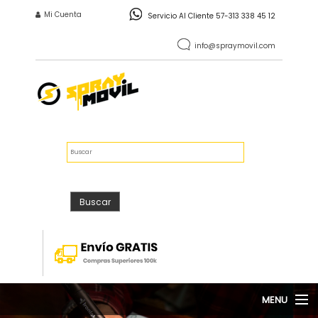
Pasar al contenido principal
INICIO DE SESIÓN
Mi Cuenta
Servicio Al Cliente 57-313 338 45 12
info@spraymovil.com
Vacío
$0
FORMULARIO DE
Buscar
BÚSQUEDA
Buscar
MENU