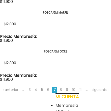
$11.900
POSCA 5M MARFIL
$12.800
Precio Membresía:
$11.900
POSCA 5M OCRE
$12.800
Precio Membresía:
$11.900
‹ anterior
…
3
4
5
6
7
8
9
10
11
…
siguiente ›
MI CUENTA
Membresía