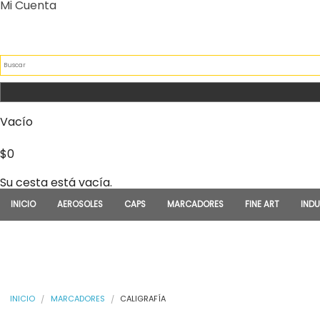
Pasar al contenido principal
Mi Cuenta
INICIO DE SESIÓN
FORMULARIO DE BÚSQU
Vacío
$0
Su cesta está vacía.
INICIO
AEROSOLES
CAPS
MARCADORES
FINE ART
INDU
USTED ESTÁ AQUÍ
INICIO
MARCADORES
CALIGRAFÍA