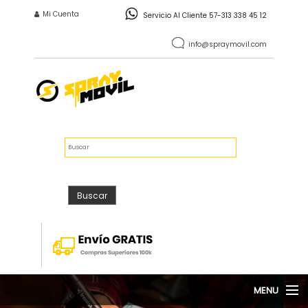
Pasar al contenido principal
INICIO DE SESIÓN
Mi Cuenta
Servicio Al Cliente 57-313 338 45 12
info@spraymovil.com
Vacío
$0
FORMULARIO DE
Buscar
BÚSQUEDA
Buscar
MENU