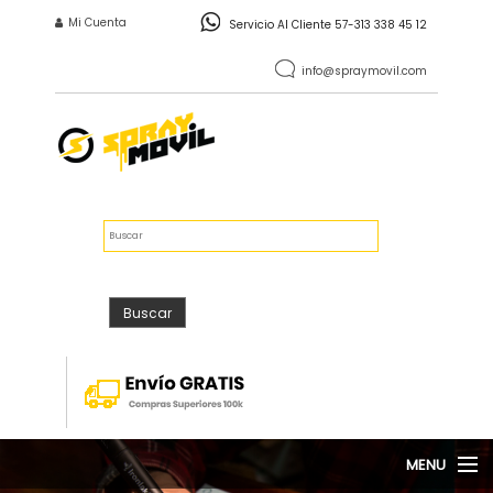
Pasar al contenido principal
INICIO DE SESIÓN
Mi Cuenta
Servicio Al Cliente 57-313 338 45 12
info@spraymovil.com
Vacío
$0
FORMULARIO DE
Buscar
BÚSQUEDA
Buscar
MENU