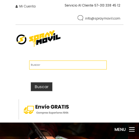
Pasar al contenido principal
Servicio Al Cliente 57-313 338 45 12
INICIO DE SESIÓN
Mi Cuenta
info@spraymovil.com
Vacío
$0
FORMULARIO DE
Buscar
BÚSQUEDA
Buscar
MENU