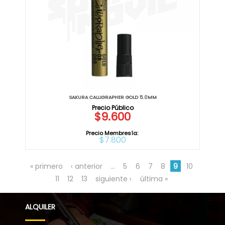
SAKURA CALLIGRAPHER GOLD 5.0MM
$9.600
Precio Membresía:
$7.800
« primero
‹ anterior
…
5
6
7
8
9
10
11
12
13
siguiente ›
última »
ALQUILER