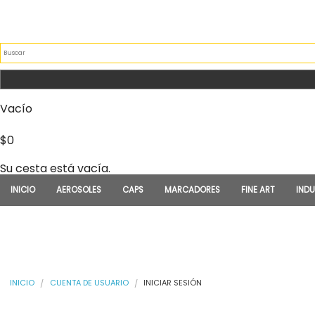
Pasar al contenido principal
FORMULARIO DE BÚSQU
Vacío
$0
Su cesta está vacía.
INICIO
AEROSOLES
CAPS
MARCADORES
FINE ART
INDU
USTED ESTÁ AQUÍ
INICIO
CUENTA DE USUARIO
INICIAR SESIÓN