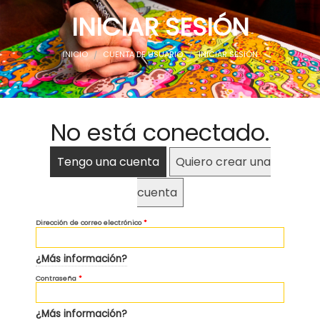
INICIAR SESIÓN
AEROSOLES
USTED ESTÁ AQUÍ
INICIO
CUENTA DE USUARIO
INICIAR SESIÓN
CAPS
MARCADORES
FINE ART
No está conectado.
INDUSTRIAL
Tengo una cuenta
Quiero crear una
ALQUILER
cuenta
MEMBRESÍA
Dirección de correo electrónico
*
¿Más información?
Contraseña
*
¿Más información?