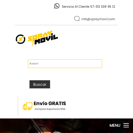
Pasar al contenido principal
Servicio Al Cliente 57-313 338 45 12
info@spraymovil.com
Vacío
$0
FORMULARIO DE
Buscar
BÚSQUEDA
Buscar
MENU